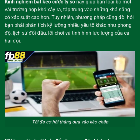
Kinh nghiệm bắt kèo cược tỷ số
này giúp bạn loại bỏ một
vài trường hợp khó xảy ra, tập trung vào những khả năng
có xác suất cao hơn. Tuy nhiên, phương pháp cũng đòi hỏi
bạn phải phân tích kỹ lưỡng nhiều yếu tố khác như phong
độ, lịch sử đối đầu, lối chơi và tình hình lực lượng của cả
hai đội.
Tối đa cơ hội thắng dựa vào kèo chấp