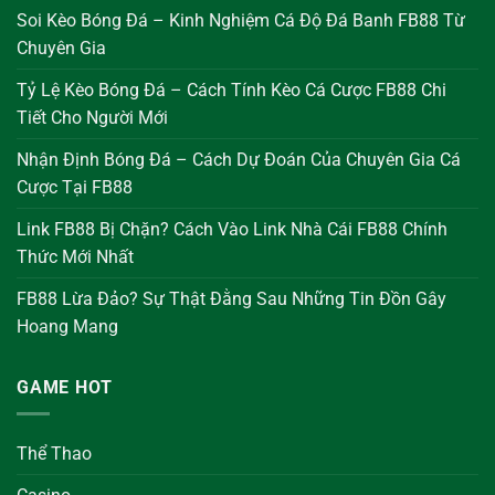
Soi Kèo Bóng Đá – Kinh Nghiệm Cá Độ Đá Banh FB88 Từ
Chuyên Gia
Tỷ Lệ Kèo Bóng Đá – Cách Tính Kèo Cá Cược FB88 Chi
Tiết Cho Người Mới
Nhận Định Bóng Đá – Cách Dự Đoán Của Chuyên Gia Cá
Cược Tại FB88
Link FB88 Bị Chặn? Cách Vào Link Nhà Cái FB88 Chính
Thức Mới Nhất
FB88 Lừa Đảo? Sự Thật Đằng Sau Những Tin Đồn Gây
Hoang Mang
GAME HOT
Thể Thao