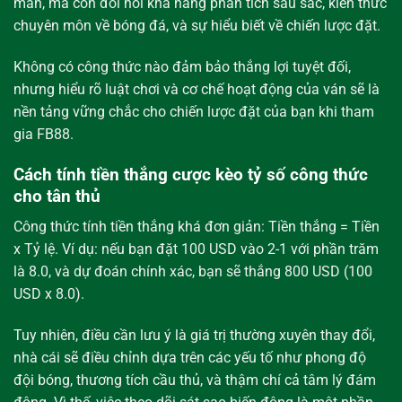
mắn, mà còn đòi hỏi khả năng phân tích sâu sắc, kiến thức
chuyên môn về bóng đá, và sự hiểu biết về chiến lược đặt.
Không có công thức nào đảm bảo thắng lợi tuyệt đối,
nhưng hiểu rõ luật chơi và cơ chế hoạt động của ván sẽ là
nền tảng vững chắc cho chiến lược đặt của bạn khi tham
gia FB88.
Cách tính tiền thắng cược kèo tỷ số công thức
cho tân thủ
Công thức tính tiền thắng khá đơn giản: Tiền thắng = Tiền
x Tỷ lệ. Ví dụ: nếu bạn đặt 100 USD vào 2-1 với phần trăm
là 8.0, và dự đoán chính xác, bạn sẽ thắng 800 USD (100
USD x 8.0).
Tuy nhiên, điều cần lưu ý là giá trị thường xuyên thay đổi,
nhà cái sẽ điều chỉnh dựa trên các yếu tố như phong độ
đội bóng, thương tích cầu thủ, và thậm chí cả tâm lý đám