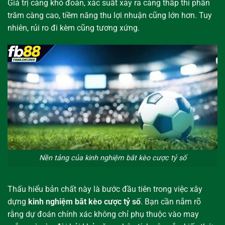
Giá trị càng khó đoán, xác suất xảy ra càng thấp thì phần
trăm càng cao, tiềm năng thu lợi nhuận cũng lớn hơn. Tuy
nhiên, rủi ro đi kèm cũng tương xứng.
Nền tảng của kinh nghiệm bắt kèo cược tỷ số
Thấu hiểu bản chất này là bước đầu tiên trong việc xây
dựng
kinh nghiệm bắt kèo cược tỷ số
. Bạn cần nắm rõ
rằng dự đoán chính xác không chỉ phụ thuộc vào may