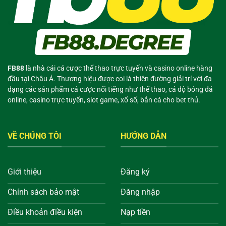
FB88
là nhà cái cá cược thể thao trực tuyến và casino online hàng
đầu tại Châu Á. Thương hiệu được coi là thiên đường giải trí với đa
dạng các sản phẩm cá cược nổi tiếng như thể thao, cá độ bóng đá
online, casino trực tuyến, slot game, xổ số, bắn cá cho bet thủ.
VỀ CHÚNG TÔI
HƯỚNG DẪN
Giới thiệu
Đăng ký
Chính sách bảo mật
Đăng nhập
Điều khoản điều kiện
Nạp tiền