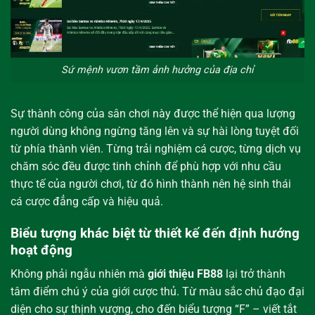
Sứ mệnh vươn tầm ảnh hưởng của địa chỉ
Sự thành công của sân chơi này được thể hiện qua lượng
người dùng không ngừng tăng lên và sự hài lòng tuyệt đối
từ phía thành viên. Từng trải nghiệm cá cược, từng dịch vụ
chăm sóc đều được tinh chỉnh để phù hợp với nhu cầu
thực tế của người chơi, từ đó hình thành nên hệ sinh thái
cá cược đẳng cấp và hiệu quả.
Biểu tượng khác biệt từ thiết kế đến định hướng
hoạt động
Không phải ngẫu nhiên mà
giới thiệu FB88
lại trở thành
tâm điểm chú ý của giới cược thủ. Từ màu sắc chủ đạo đại
diện cho sự thịnh vượng, cho đến biểu tượng “F” – viết tắt