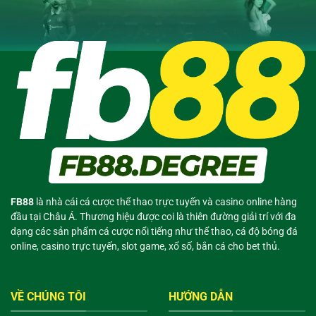
FB88
là nhà cái cá cược thể thao trực tuyến và casino online hàng
đầu tại Châu Á. Thương hiệu được coi là thiên đường giải trí với đa
dạng các sản phẩm cá cược nổi tiếng như thể thao, cá độ bóng đá
online, casino trực tuyến, slot game, xổ số, bắn cá cho bet thủ.
VỀ CHÚNG TÔI
HƯỚNG DẪN