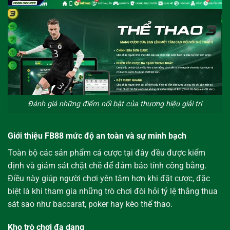
Đánh giá những điểm nổi bật của thương hiệu giải trí
Giới thiệu FB88 mức độ an toàn và sự minh bạch
Toàn bộ các sản phẩm cá cược tại đây đều được kiểm
định và giám sát chặt chẽ để đảm bảo tính công bằng.
Điều này giúp người chơi yên tâm hơn khi đặt cược, đặc
biệt là khi tham gia những trò chơi đòi hỏi tỷ lệ thắng thua
sát sao như baccarat, poker hay kèo thể thao.
Kho trò chơi đa dạng